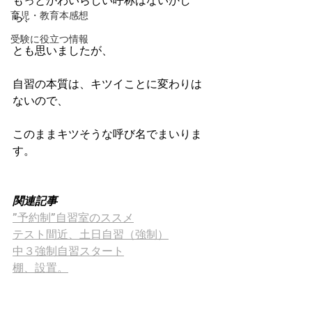
もっとかわいらしい呼称はないかし
育児・教育本感想
ら、
受験に役立つ情報
とも思いましたが、
自習の本質は、キツイことに変わりは
ないので、
このままキツそうな呼び名でまいりま
す。
関連記事
”予約制”自習室のススメ
テスト間近、土日自習（強制）
中３強制自習スタート
棚、設置。