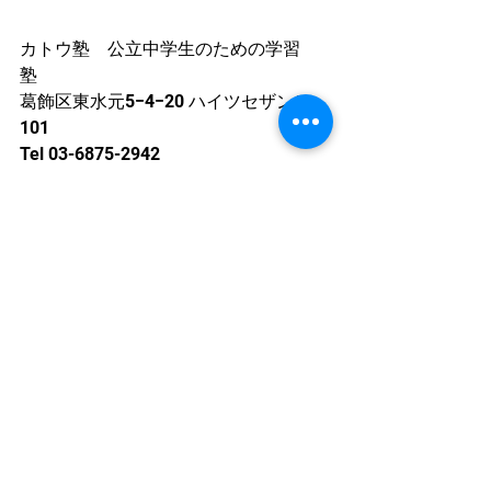
カトウ塾　公立中学生のための学習
塾　
葛飾区東水元5−4−20 ハイツセザンヌ
101
Tel 03-6875-2942
Mail 
katojuku2019@gmail.com
塾近況
すべて表示
最新記事