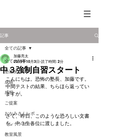
記事
全ての記事
加藤亮太
全ての記事
2019年10月3日
読了時間: 2分
中３強制自習スタート
塾近況
こんにちは。恐怖の塾長、加藤です。
成績
中間テストの結果、ちらほら返ってい
感想
ますが。
ご提案
おかみさんレポ
さて、昨日、このような恐ろしい文書
を、中３生各位に渡しました。
「レッツゴー」
教室風景