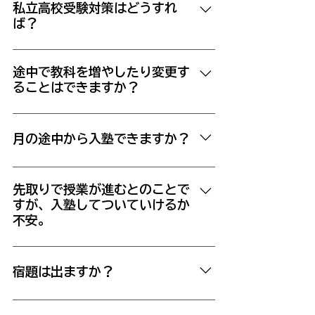
ており、ご用意がございません。
私立高校受験対策はどうすれ
を実施する場合がございます。
生＝生徒様と私・双方にとって煩雑、な
ば？
ので設けておりません。 仮に、臨時の
質問対応に別途料金を発生させないと不
私立入試は、学校ごとに特色があり、各
公平感が生じるはずなので、そもそも塾
校向けの対策が必須となりますが、当塾
途中で教科を増やしたり変更す
には「個別」という考え方は不自然かと
ることはできますか？
は「都立高校」を第一志望とする生徒対
思っています。 つまり、授業以外でも
象の指導がメインとなります。 都立
個別にどんどん対応いたします。 集団
はい、随時変更可能です。 生徒さん
第一志望 私立 第二志望（あるいはす
の授業以外でも、受講科目に問わず質問
の学習状況により、受講教科を追加した
月の途中から入塾できますか？
べり止め） というパターンが当塾で学
は受け付けます。コピー機は使い放題で
り、別の教科に変更することも可能で
ぶにあたって、マッチするかと思いま
す。14時から18時50分までは授業前
す。お気軽にご相談ください。
はい。月の途中からの入塾も可能です。
す。 もし私立も受ける場合、 「都立入
なので、この時間にあてております。
入塾初月の授業料は実際に行う授業の
試の勉強が役立たない」ということはあ
先取りで授業が進むとのことで
受講科目は教材をどんどんお渡ししま
すが、入塾してついていけるか
回数分のみいただきます。
りません。 個別にご相談いただければ
す。 理解度によっては授業時間以外に
不安。
と思います。 ただし、私立の難関校を
来ていただき、補習となる場合もありま
「すべり止め」や「第二志望」として考
す。 また、定期テスト直前は土日も開
入塾後、無料で補習を行います。 追い
えるのではなく、 「第一志望」とする
放し自習室利用は強制となります。
つくためのバックアップはいたしますの
宿題は出ますか？
場合、当塾は不向きかと思います。 対
例）授業は週１コマ＝１時間半 だけど
で、 ご安心ください。 もちろん、 授
策講座のある大手塾（駿台など）をおす
自習室で週に１０時間以上勉強している
業時間外での補習となりますので、 勉
出すこともありますが、重視しません。
すめします。