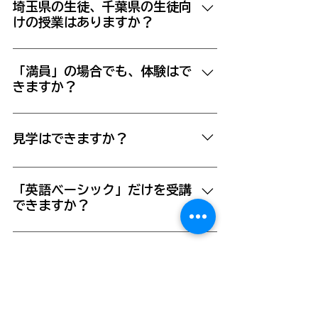
をスタートいただけます。 対策教材を
埼玉県の生徒、千葉県の生徒向
けの授業はありますか？
差し上げ、最低２回の模擬テストを受け
ていただきます。 また、希望者は、毎
恐れ入りますが、東京都の生徒さまのみ
日の英語「音読チェック」も行います。
対象としております。 公立高校の受験
「満員」の場合でも、体験はで
発音・リスニング力・読解力に効果的な
きますか？
制度が大きく異なるため、他県の生徒様
方法をご提供いたします。 授業詳細は
はお断りさせていただいております。
こちらをご覧ください。
恐れ入りますが、お断りしております。
空席がある状況で、授業体験を受け付け
見学はできますか？
ております。 満席の場合、ご希望のタ
イミングでご案内できないためです。
営業時間内、いつでも見学いただけま
す。
「英語ベーシック」だけを受講
できますか？
いたしかねます。 「英語ベーシック」
は補助的な授業という位置づけですの
先生は、加藤さん一人ですか？
で、基本的には、メインの授業を取りな
がら、受講いただきます。
授業をメインで行うのは、加藤、一人で
す。 サポートとして、学生講師の皆さ
部活で授業開始時間に間に合わ