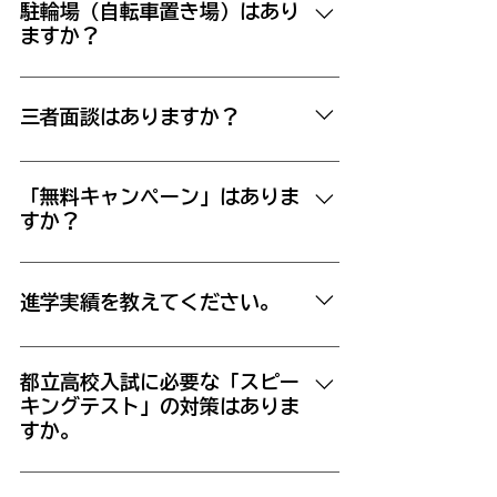
といった塾生はいくらでもおります。
強量が一気に増えることとなります。
塾の授業以外での時間は、 基本的に
駐輪場（自転車置き場）はあり
そういった授業以外での学習時間も月謝
その点は覚悟していただく、ということ
ますか？
は、自主学習は、「確認テスト」の対策
に含まれるとお考えいただければと思い
になります。 （在籍生徒に対象の、特
となります。 毎週、授業冒頭には前回
ます。
無料の駐輪場がございます。 生徒の定
別講座、英語個別指導「英語ベーシッ
の授業内容を確認する「確認テスト」を
員分のスペースを用意しております。
ク」もご提案いたします）
三者面談はありますか？
行います。 そのために対策するための
問題をお渡しします。 テストに不合格
「入塾時の面談」以降は、特にこちらか
の場合、強制自習１回。 そこで合格す
ら予定はいたしませんが、ご希望がござ
るまで再テストとなります。
「無料キャンペーン」はありま
すか？
いましたら、随時受け付けております。
中3になりますと、生徒の皆さんとは
恐れ入りますが、当塾は行いません。
「作戦会議」と称して、時機に応じて面
「無料体験」「無料講習会」……な
進学実績を教えてください。
談を重ねます。
ど、「無料」と名の付くものはちまたに
溢れています。 が、「無料」は、お
卒業する生徒さんのお気持ちなども考え
客様に対する「甘え」と捉えます。
て、公開はしておりません。
都立高校入試に必要な「スピー
決して「無料」で済むような内容にしな
キングテスト」の対策はありま
い覚悟でおります。
すか。
ございます。 新中３の３月から、対策