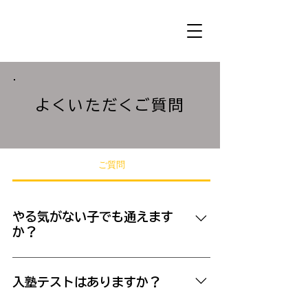
よくいただくご質問
ご質問
やる気がない子でも通えます
か？
恐れ入りますが、「やる気」がないお子
様の入塾はお断りしております。 最低
入塾テストはありますか？
限、「やる気」だけは持ってきてくださ