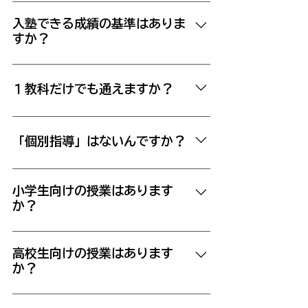
い。
基礎学力を問うテストを行う場合があり
ます。 また、ご契約前に、当塾の「規
入塾できる成績の基準はありま
すか？
則」を守れるか、本人の意思確認を行い
ます。
成績の最低ラインの目安としては以下の
とおり、とお考えください。 ●小学生
１教科だけでも通えますか？
のころ、学校で実施していたペーパーテ
ストが80点は常に超えていた。 （80
はい。週1回（1教科）から受講可能で
点程度～80点未満だったお子様は、当
す。 また、途中から他の教科を追加
「個別指導」はないんですか？
塾の授業についてこられません） ●中
して、あるいは変更して受講することも
学の通知表に「１」は１科目も無い。
可能です。
唯一、「英語ベーシック」という、英語
（通知表に「１」がひとつでもあるお子
の平均点を大幅に下回る生徒対象の個別
小学生向けの授業はあります
様は、当塾の授業についてこられませ
か？
指導がございます。 ほかに「個別指
ん）
導」でお金をいただく、ということはご
中学生を対象としており、ご用意がござ
ざいませんが、個別の対応は無限に行っ
いません。 「新中１」としての授業は
高校生向けの授業はあります
ております。 「個別指導」といった授
か？
毎年３月スタートいたします。 （つま
業項目を設けると、個別に教えること自
り、小６の３学期の３月からご入塾いた
体が商品化されますので、臨時で個別の
恐れ入りますが当塾は中学生を対象とし
だけます） また、小６向けに特別講習
質問におこたえするたびに別途料金が発