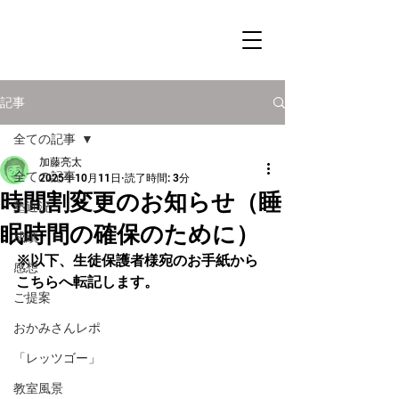
記事
全ての記事
加藤亮太
全ての記事
2025年10月11日
読了時間: 3分
時間割変更のお知らせ（睡
塾近況
眠時間の確保のために）
成績
※以下、生徒保護者様宛のお手紙から
感想
こちらへ転記します。
ご提案
おかみさんレポ
「レッツゴー」
教室風景