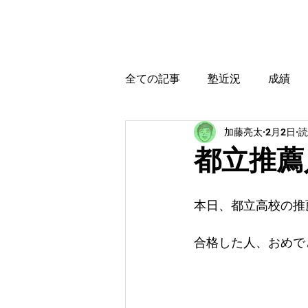
カトウ塾
ホーム
全ての記事
塾近況
成績
加藤亮太
2月2日
読
育児・教育本感想
受験に
都立推薦
本日、都立高校の推
合格した人、おめで