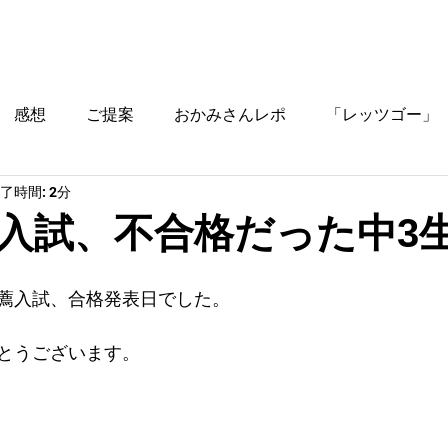
ブログ
時間割
料金
ご入塾方法
教室
感想
ご提案
おかみさんレポ
「レッツゴー」
了時間: 2分
役立つ情報
入試、不合格だった中3
薦入試、合格発表日でした。
とうございます。