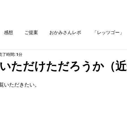
ブログ
時間割
料金
ご入塾方法
教室
感想
ご提案
おかみさんレポ
「レッツゴー」
読了時間: 1分
役立つ情報
いただけただろうか（近
覧いただきたい。