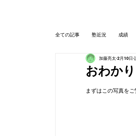
カトウ塾
ホーム
全ての記事
塾近況
成績
加藤亮太
2月10日
育児・教育本感想
受験に
おわかり
まずはこの写真をご