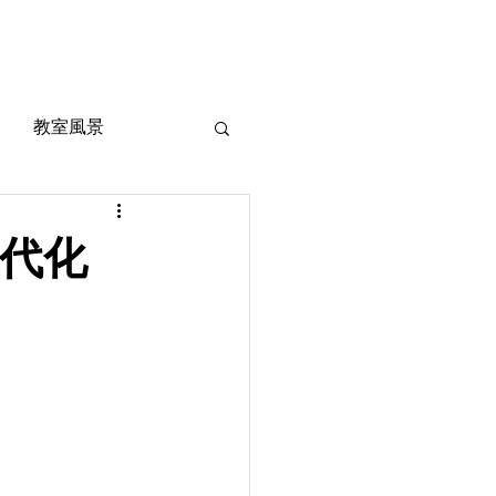
風景
定期考査対策
お問い合わせ
ご質問
教室風景
代化