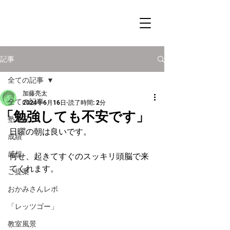
記事
全ての記事
加藤亮太
全ての記事
2024年6月16日
読了時間: 2分
「勉強しても不安です」
塾近況
日曜の朝は良いです。
成績
感想
何せ、起きてすぐのスッキリ頭脳で来
てくれます。
ご提案
おかみさんレポ
「レッツゴー」
教室風景