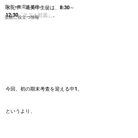
育児・教育本感想
水元中・葛美中生徒は、8:30～
12:30
「テスト対策」
。
受験に役立つ情報
今回、初の期末考査を迎える中1。
というより、