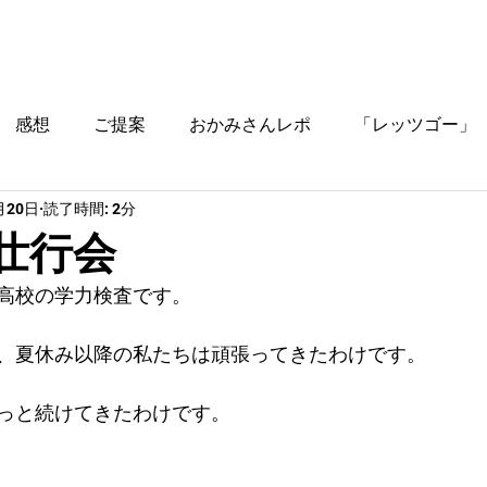
ブログ
時間割
料金
ご入塾方法
教室
感想
ご提案
おかみさんレポ
「レッツゴー」
月20日
読了時間: 2分
役立つ情報
試壮行会
高校の学力検査です。
、夏休み以降の私たちは頑張ってきたわけです。
っと続けてきたわけです。