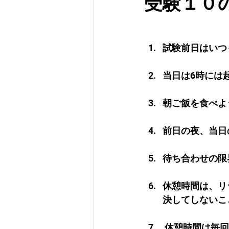
受験１０
試験前日はいつ
当
日は6時には
朝
ご飯を食べよ
前
日の夜、当日
待
ち合わせの限
休憩時間は、リ
決してしないこ
 休憩時間は毎