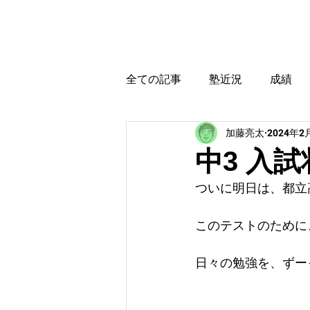
カトウ塾
ホーム
全ての記事
塾近況
成績
加藤亮太
2024年2
育児・教育本感想
受験に
中3 入
ついに明日は、都立
このテストのために
日々の勉強を、ずー