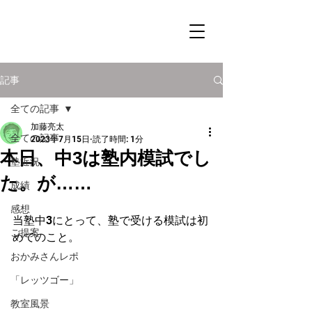
記事
全ての記事
加藤亮太
全ての記事
2023年7月15日
読了時間: 1分
本日、中3は塾内模試でし
塾近況
た。が……
成績
感想
当塾中3にとって、塾で受ける模試は初
ご提案
めてのこと。
おかみさんレポ
「レッツゴー」
教室風景