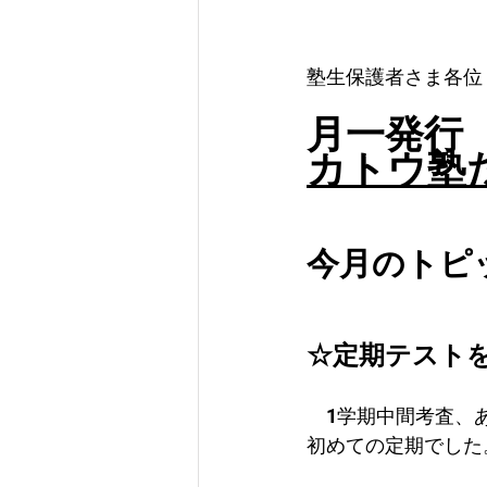
塾生保護者さま各位
月一発行
カトウ塾だ
今月のトピ
☆定期テスト
　1学期中間考査、
初めての定期でした