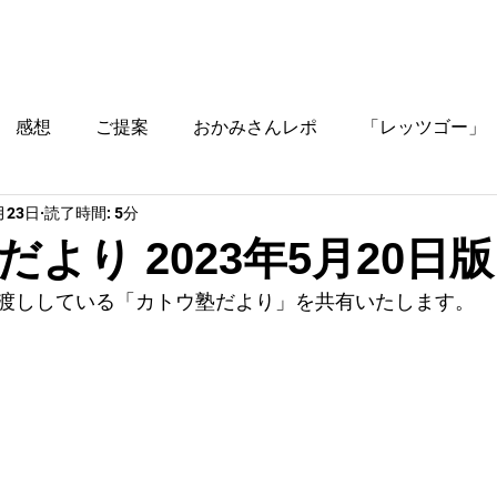
ブログ
時間割
料金
ご入塾方法
教室
感想
ご提案
おかみさんレポ
「レッツゴー」
月23日
読了時間: 5分
役立つ情報
より 2023年5月20日版
渡ししている「カトウ塾だより」を共有いたします。