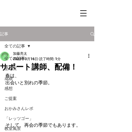
記事
全ての記事
加藤亮太
全ての記事
2023年3月16日
読了時間: 1分
サポート講師、配備！
塾近況
春は、
成績
出会いと別れの季節。
感想
ご提案
おかみさんレポ
「レッツゴー」
そして、再会の季節でもあります。
教室風景