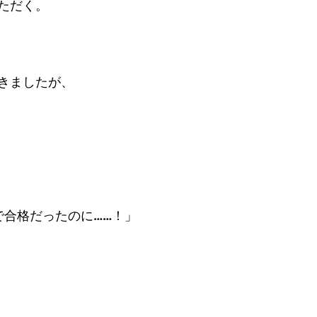
ただく。
きましたが、
で合格だったのに……！」