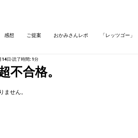
ブログ
時間割
料金
ご入塾方法
教室
感想
ご提案
おかみさんレポ
「レッツゴー」
月14日
読了時間: 1分
役立つ情報
超不合格。
りません。