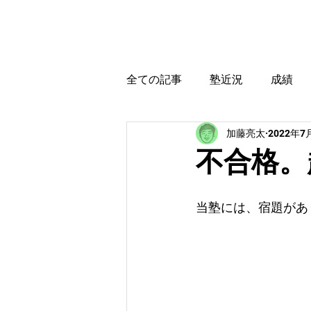
カトウ塾
ホーム
全ての記事
塾近況
成績
加藤亮太
2022年7
育児・教育本感想
受験に
不合格。
当塾には、宿題があ