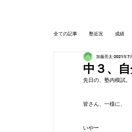
カトウ塾
ホーム
全ての記事
塾近況
成績
加藤亮太
2021年7
育児・教育本感想
受験に
中３、自
先日の、塾内模試。
皆さん、一様に、
いやー