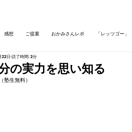
ブログ
時間割
料金
ご入塾方法
教室
感想
ご提案
おかみさんレポ
「レッツゴー」
月22日
読了時間: 2分
役立つ情報
分の実力を思い知る
（塾生無料）