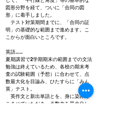
して、「平行線と角度」等の基本的な
図形分野を経て、ついに「合同の図
形」に着手しました。
　テスト対策期間までに、「合同の証
明」の基礎的な範囲まで進めます。こ
こからが面白いところです。
英語……
夏期講習で2学期期末の範囲までの文法
勉強は終えているため、各校の期末考
査の試験範囲（予想）に合わせて、点
数最大化を目論み、ひたすらに「みん
英」テスト。
　英作文と新出単語とを、身に染みて
こませていただき、点数力を最大化し
ていきます。
理科社会……
受講者募集中です。