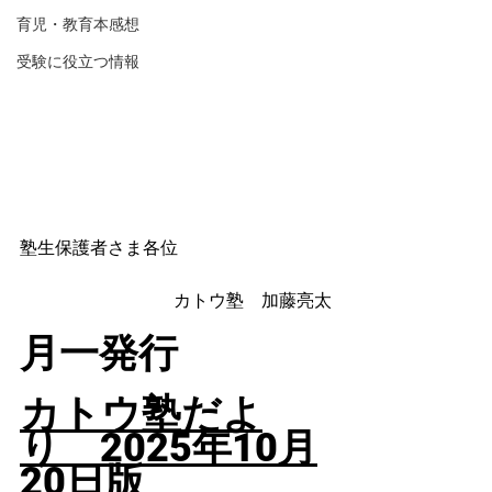
育児・教育本感想
受験に役立つ情報
塾生保護者さま各位
カトウ塾　加藤亮太
月一発行
カトウ塾だよ
り　2025年10
月
20日版