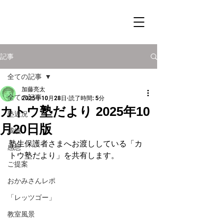
記事
全ての記事
加藤亮太
全ての記事
2025年10月28日
読了時間: 5分
カトウ塾だより 2025年10
塾近況
月20日版
成績
塾生保護者さまへお渡ししている「カ
感想
トウ塾だより」を共有します。
ご提案
おかみさんレポ
「レッツゴー」
教室風景