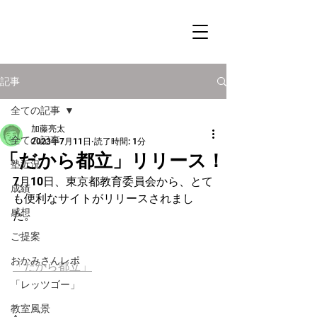
記事
全ての記事
加藤亮太
全ての記事
2023年7月11日
読了時間: 1分
「だから都立」リリース！
塾近況
7月10日、東京都教育委員会から、とて
成績
も便利なサイトがリリースされまし
感想
た。
ご提案
おかみさんレポ
「だから都立」
「レッツゴー」
教室風景