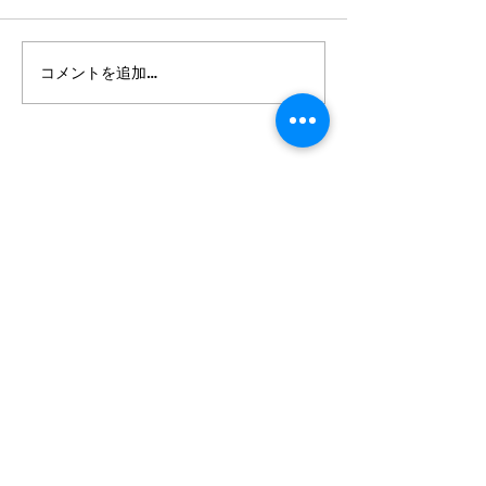
コメントを追加…
カトウ塾だより 2026年5
初！ 「水元社
月20日版
理科」