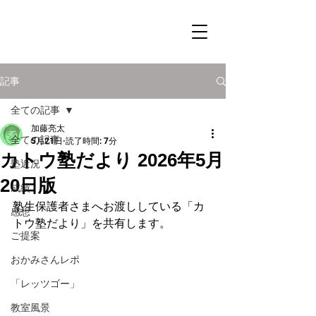
記事
全ての記事
加藤亮太
全ての記事
5月21日
読了時間: 7分
カトウ塾だより 2026年5月
塾近況
20日版
成績
塾生保護者さまへお渡ししている「カ
感想
トウ塾だより」を共有します。
ご提案
おかみさんレポ
「レッツゴー」
教室風景