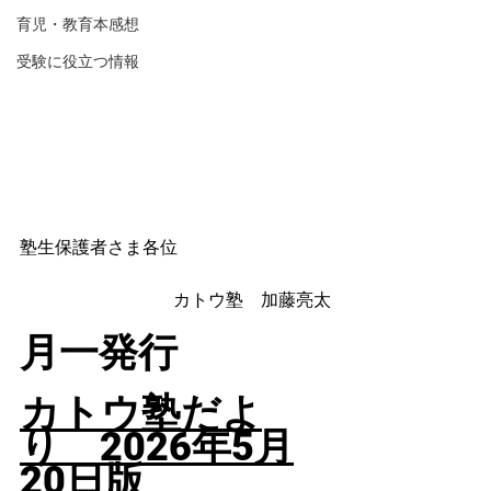
育児・教育本感想
受験に役立つ情報
塾生保護者さま各位
カトウ塾　加藤亮太
月一発行
カトウ塾だよ
り　2026年5
月
20日版