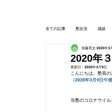
カトウ塾
ホーム
全ての記事
塾近況
成績
加藤亮太
2020年3
育児・教育本感想
受験に
2020
更新日：
2020年3月9日
こんにちは。塾長の
（2020年3月9日午
当塾のコロナウイル