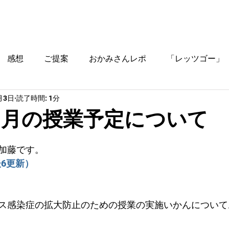
ブログ
時間割
料金
ご入塾方法
教室
感想
ご提案
おかみさんレポ
「レッツゴー」
月3日
読了時間: 1分
役立つ情報
年３月の授業予定について
加藤です。
後6更新）
ス感染症の拡大防止のための授業の実施いかんについて