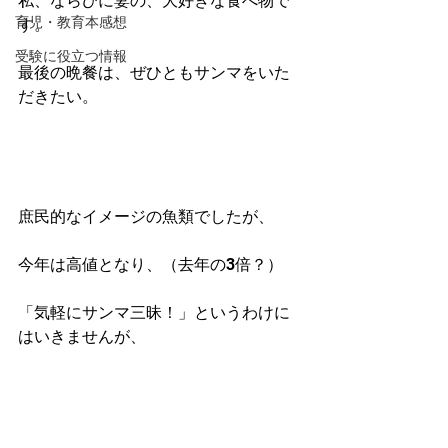
私、ならびに妻の、大好きな食べ物で
育児・教育本感想
す。
受験に役立つ情報
最後の晩餐は、ぜひともサンマをいた
だきたい。
庶民的なイメージの魚類でしたが、
今年は高値となり、（去年の3倍？）
「気軽にサンマ三昧！」というわけに
はいきませんが、