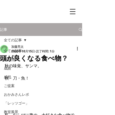
記事
全ての記事
加藤亮太
全ての記事
2020年10月15日
読了時間: 1分
頭が良くなる食べ物？
塾近況
秋の味覚、サンマ。
成績
感想
秋・刀・魚！
ご提案
おかみさんレポ
「レッツゴー」
教室風景