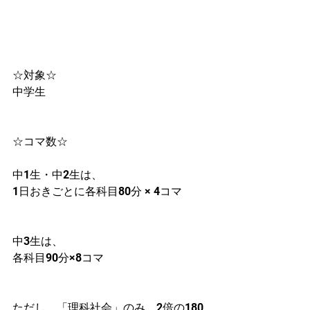
☆対象☆　
中学生
☆コマ数☆　
中1生・中2生は、
1日おきごとに各科目80分 × 4コマ
中3生は、
各科目90分×8コマ
ただし、「理科社会」のみ、2倍の180