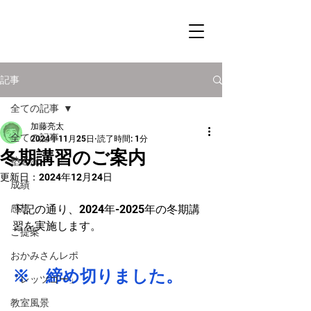
記事
全ての記事
加藤亮太
全ての記事
2024年11月25日
読了時間: 1分
冬期講習のご案内
塾近況
更新日：
2024年12月24日
成績
感想
下記の通り、2024年-2025年の冬期講
習を実施します。
ご提案
おかみさんレポ
※　締め切りました。
「レッツゴー」
教室風景