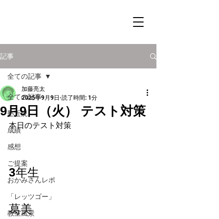
記事
全ての記事
加藤亮太
全ての記事
2025年9月9日
読了時間: 1分
9月9日（火） テスト対策
塾近況
本日のテスト対策
成績
感想
ご提案
3年生　
おかみさんレポ
「レッツゴー」
葛美
教室風景