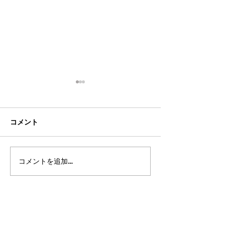
コメント
コメントを追加…
2026年8月・9月スケジュ
都立高 更新情報2
ール
ート11