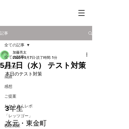
記事
全ての記事
加藤亮太
全ての記事
2025年5月7日
読了時間: 1分
5月7日（水） テスト対策
塾近況
本日のテスト対策
成績
感想
ご提案
おかみさんレポ
3年生　
「レッツゴー」
水元・東金町　
教室風景