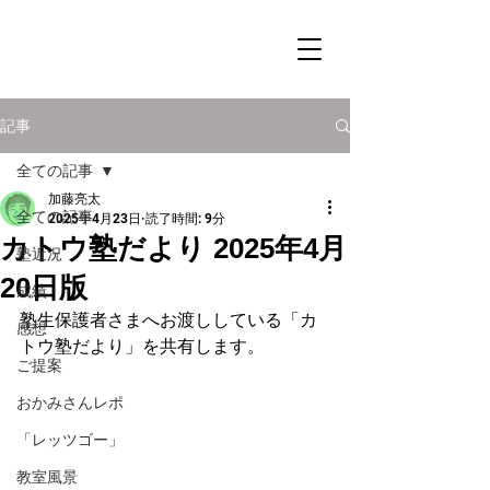
記事
全ての記事
加藤亮太
全ての記事
2025年4月23日
読了時間: 9分
カトウ塾だより 2025年4月
塾近況
20日版
成績
塾生保護者さまへお渡ししている「カ
感想
トウ塾だより」を共有します。
ご提案
おかみさんレポ
「レッツゴー」
教室風景