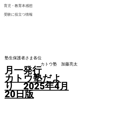
育児・教育本感想
受験に役立つ情報
塾生保護者さま各位
カトウ塾　加藤亮太
月一発行
カトウ塾だよ
り　2025年4
月
20日版