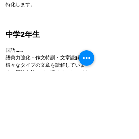
特化します。
中学2年生
国語……
語彙力強化・作文特訓・文章読解。
様々なタイプの文章を読解していま
す。興味を持って、読めること。そし
て、証拠を集めて正答を導くこと。理
性的な頭の動かし方の流れを、作って
いきます。
数学……
　春期講習では「連立方程式」を特訓
しました。現在はあえて飛ばしてき
た、「文字式を使った証明問題」や