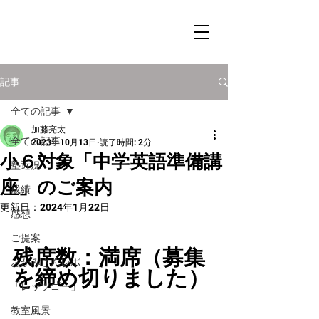
記事
全ての記事
加藤亮太
全ての記事
2023年10月13日
読了時間: 2分
小６対象「中学英語準備講
塾近況
座」のご案内
成績
更新日：
2024年1月22日
感想
ご提案
残席数：満席（募集
おかみさんレポ
を締め切りました）
「レッツゴー」
教室風景