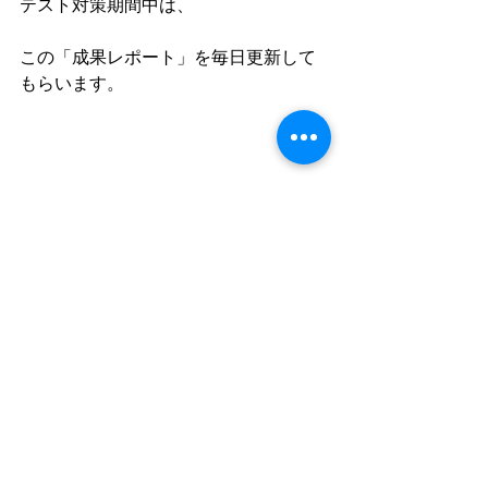
テスト対策期間中は、
この「成果レポート」を毎日更新して
もらいます。
もちろん、
テストが終わったら、
レポートの内容は
生徒の保護者さま
へ、すべて共有いた
します♪