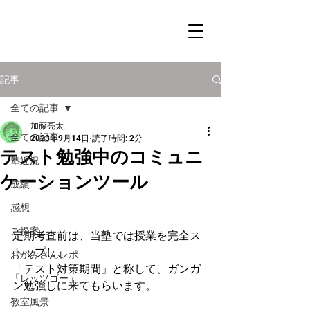
記事
全ての記事
加藤亮太
全ての記事
2023年9月14日
読了時間: 2分
テスト勉強中のコミュニ
塾近況
ケーションツール
成績
感想
ご提案
定期考査前は、当塾では授業を完全ス
トップし、
おかみさんレポ
「テスト対策期間」と称して、ガンガ
「レッツゴー」
ン勉強しに来てもらいます。
教室風景