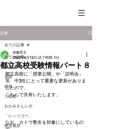
記事
全ての記事
加藤亮太
全ての記事
2023年6月12日
読了時間: 1分
都立高校受験情報パート８
塾近況
都立高校に「授業公開」や「説明会」
成績
等、中3生にとって重要な更新がありま
感想
したので、
こちらで共有いたします。
ご提案
おかみさんレポ
「レッツゴー」
なお、カトウ塾生を対象にしているの
教室風景