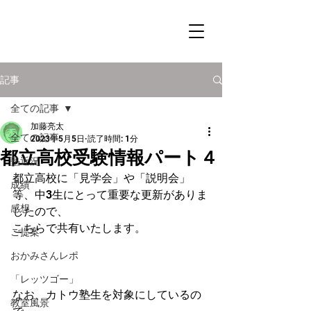
記事
全ての記事
加藤亮太
全ての記事
2023年5月5日
読了時間: 1分
都立高校受験情報パート４
塾近況
都立高校に「見学会」や「説明会」
成績
等、中3生にとって重要な更新がありま
感想
したので、
こちらで共有いたします。
ご提案
おかみさんレポ
「レッツゴー」
なお、カトウ塾生を対象にしているの
教室風景