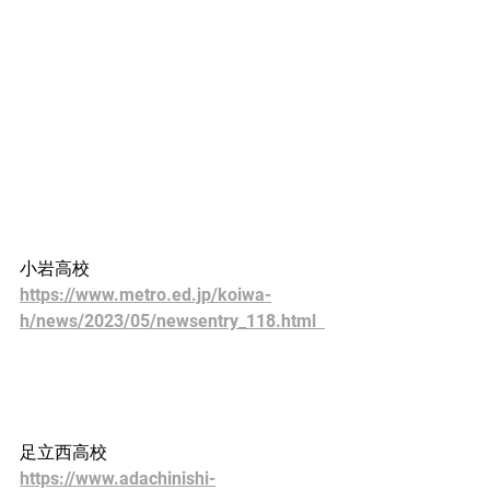
小岩高校
https://www.metro.ed.jp/koiwa-
h/news/2023/05/newsentry_118.html  
足立西高校
https://www.adachinishi-