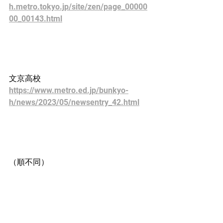
h.metro.tokyo.jp/site/zen/page_00000
00_00143.html
文京高校
https://www.metro.ed.jp/bunkyo-
h/news/2023/05/newsentry_42.html
（順不同）