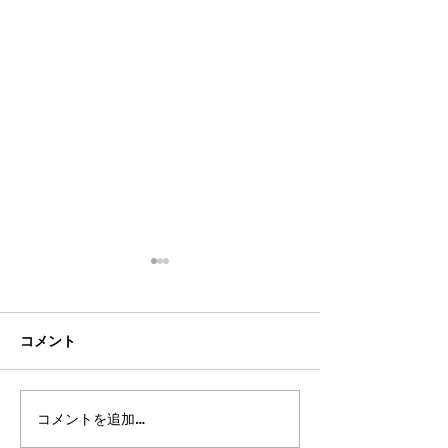
コメント
コメントを追加…
都立高 更新情報2026 パ
都立高 更新情報2
ート14
ート13