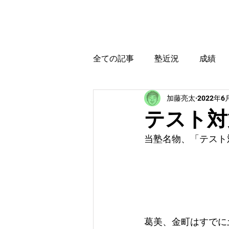
カトウ塾
ホーム
全ての記事
塾近況
成績
加藤亮太
2022年6
育児・教育本感想
受験に
テスト対
当塾名物、「テスト
葛美、金町はすでに