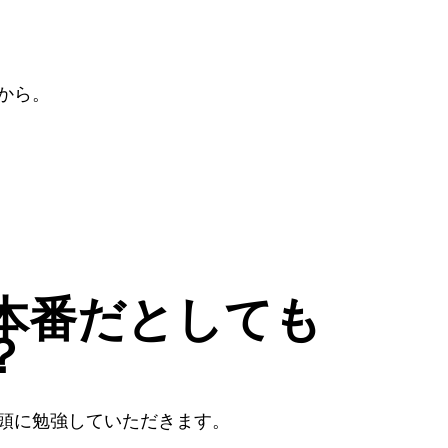
から。
本番だとしても
？
頭に勉強していただきます。