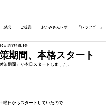
ブログ
時間割
料金
ご入塾方法
教室
感想
ご提案
おかみさんレポ
「レッツゴー」
月6日
読了時間: 1分
役立つ情報
策期間、本格スタート
対策期間」が本日スタートしました。
土曜日からスタートしていたので、