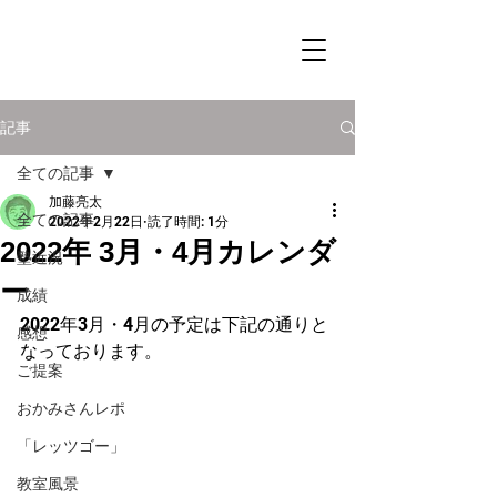
記事
全ての記事
加藤亮太
全ての記事
2022年2月22日
読了時間: 1分
2022年 3月・4月カレンダ
塾近況
ー
成績
2022年3月・4月の予定は下記の通りと
感想
なっております。
ご提案
おかみさんレポ
「レッツゴー」
教室風景