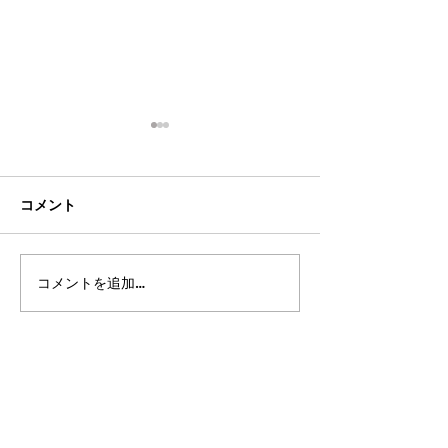
コメント
コメントを追加…
2026年8月・9月スケジュ
2026年7月・8
ール
ール