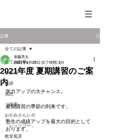
記事
全ての記事
加藤亮太
全ての記事
2021年6月25日
読了時間: 2分
2021年度 夏期講習のご案
塾近況
内
成績
学力アップの大チャンス。
感想
ご提案
夏期講習の季節の到来です。
おかみさんレポ
塾生の成績アップを最大の目的として
「レッツゴー」
おります。
教室風景