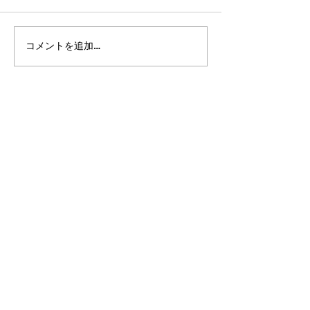
コメントを追加…
smokebooksコラム（20
smokebooks
時間目）
時間目）