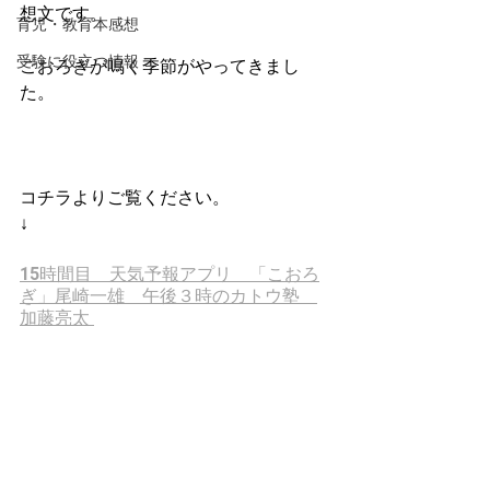
想文です。
育児・教育本感想
受験に役立つ情報
こおろぎが鳴く季節がやってきまし
た。
コチラよりご覧ください。　
↓
15時間目　天気予報アプリ　「こおろ
ぎ」尾崎一雄　午後３時のカトウ塾　
加藤亮太 