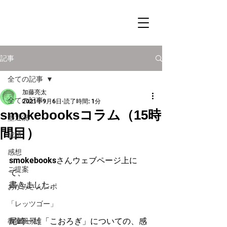
記事
全ての記事
加藤亮太
全ての記事
2021年9月6日
読了時間: 1分
smokebooksコラム（15時
塾近況
間目）
成績
感想
smokebooksさんウェブページ上に
ご提案
て、
書きました。
おかみさんレポ
「レッツゴー」
尾崎一雄「こおろぎ」についての、感
教室風景