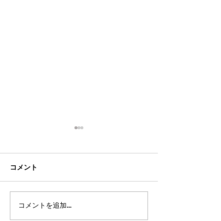
コメント
コメントを追加…
smokebooksコラム（19
smokebooks
時間目）
時間目）