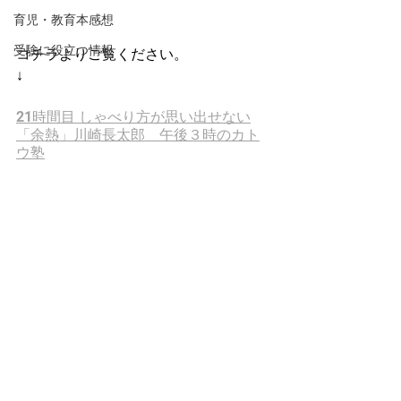
育児・教育本感想
受験に役立つ情報
コチラよりご覧ください。　
↓
21時間目 しゃべり方が思い出せない
「余熱」川崎長太郎　午後３時のカト
ウ塾