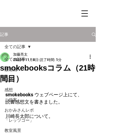
記事
全ての記事
加藤亮太
全ての記事
2023年11月8日
読了時間: 1分
smokebooksコラム（21時
塾近況
間目）
成績
感想
smokebooks ウェブページ上にて、
ご提案
読書感想文を書きました。
おかみさんレポ
川崎長太郎について。
「レッツゴー」
教室風景