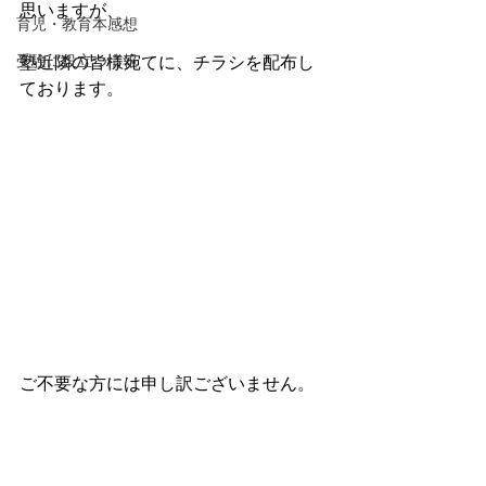
思いますが、
育児・教育本感想
受験に役立つ情報
塾近隣の皆様宛てに、チラシを配布し
ております。
ご不要な方には申し訳ございません。