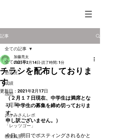
記事
全ての記事
加藤亮太
全ての記事
2021年2月14日
読了時間: 1分
チラシを配布しておりま
塾近況
す
成績
更新日：
2021年2月17日
感想
（２月１７日現在、中学生は満席とな
ご提案
り、中学生の募集を締め切っておりま
す。
おかみさんレポ
申し訳ございません。）
「レッツゴー」
今日、明日でポスティングされるかと
教室風景