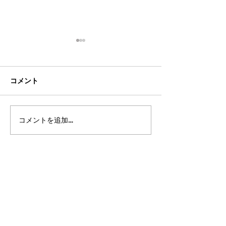
コメント
コメントを追加…
2026年8月・9月スケジュ
都立高 更新情報2
ール
ート15（最終回