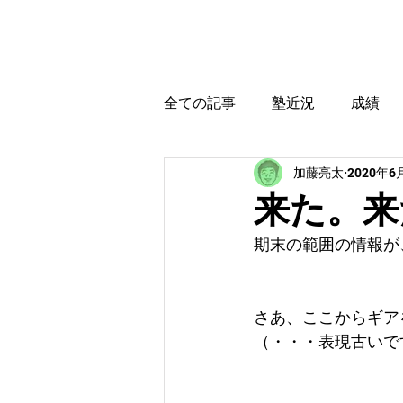
カトウ塾
ホーム
全ての記事
塾近況
成績
加藤亮太
2020年6
育児・教育本感想
受験に
来た。来
期末の範囲の情報が
さあ、ここからギア
（・・・表現古いで