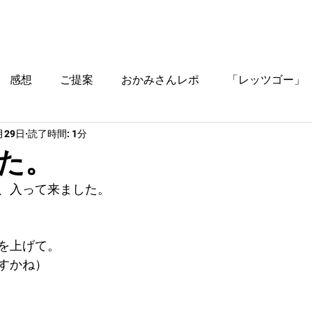
ブログ
時間割
料金
ご入塾方法
教室
感想
ご提案
おかみさんレポ
「レッツゴー」
月29日
読了時間: 1分
役立つ情報
た。
、入って来ました。
を上げて。
すかね）