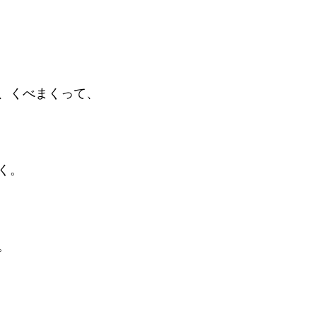
、くべまくって、
く。
。