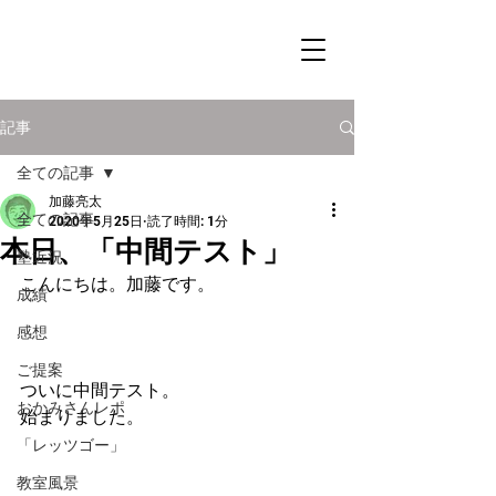
記事
全ての記事
加藤亮太
全ての記事
2020年5月25日
読了時間: 1分
本日、「中間テスト」
塾近況
こんにちは。加藤です。
成績
感想
ご提案
ついに中間テスト。
おかみさんレポ
始まりました。
「レッツゴー」
教室風景