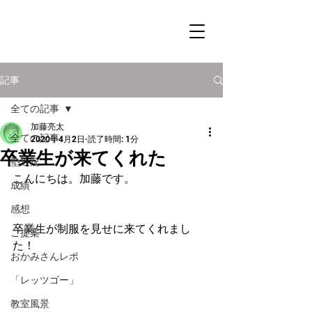
記事
全ての記事
加藤亮太
全ての記事
2020年4月2日
読了時間: 1分
卒業生が来てくれた
塾近況
こんにちは。加藤です。
成績
感想
卒業生が制服を見せに来てくれまし
ご提案
た！
おかみさんレポ
「レッツゴー」
教室風景