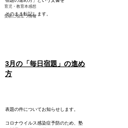
宿題の進め方」という文書を
育児・教育本感想
そのまま転記します。
受験に役立つ情報
3月の「毎日宿題」の進め
方
表題の件についてお知らせします。
コロナウイルス感染症予防のため、塾