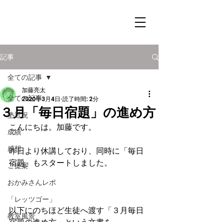
記事
全ての記事
加藤亮太
全ての記事
2020年3月4日
読了時間: 2分
３月「毎日宿題」の進め方
塾近況
こんにちは。加藤です。
成績
感想
昨日より休講しており、同時に「毎日
宿題」もスタートしました。
ご提案
おかみさんレポ
「レッツゴー」
以下にのちほど生徒へ渡す「３月毎日
教室風景