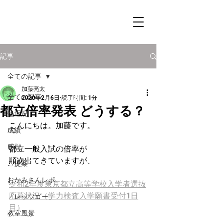
記事
全ての記事
加藤亮太
全ての記事
2020年2月6日
読了時間: 1分
都立倍率発表 どうする？
塾近況
こんにちは。加藤です。
成績
感想
都立一般入試の倍率が
順次出てきていますが、
ご提案
おかみさんレポ
令和2年度東京都立高等学校入学者選抜
応募状況（学力検査入学願書受付1日
「レッツゴー」
目）
教室風景