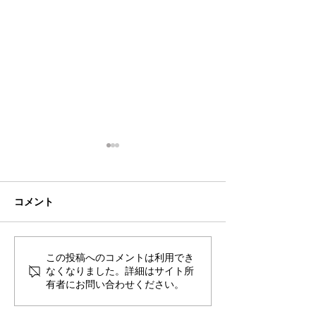
コメント
この投稿へのコメントは利用でき
2026年8月・9月スケジュ
都立高 更新情報2
なくなりました。詳細はサイト所
ール
ート15（最終回
有者にお問い合わせください。