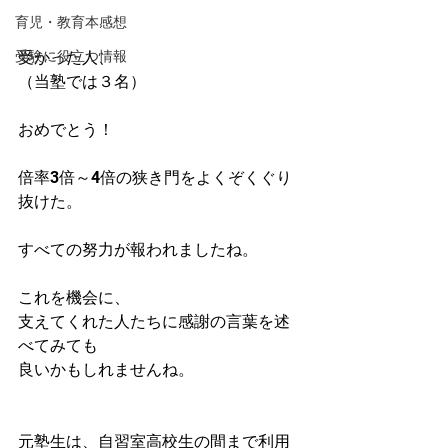
育児・教育本感想
受験に役立つ情報
受かった人、
（当塾では３名）
おめでとう！
倍率3倍～4倍の狭き門をよくぞくぐり
抜けた。
すべての努力が報われましたね。
これを機会に、
支えてくれた人たちに感謝の言葉を述
べてみても
良いかもしれませんね。
元塾生は、自習室高校生の間まで利用