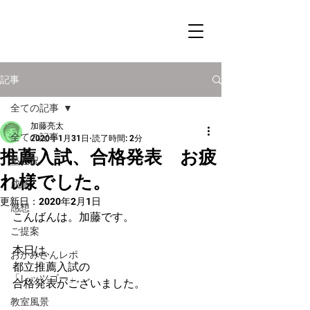
記事
全ての記事
加藤亮太
全ての記事
2020年1月31日
読了時間: 2分
推薦入試、合格発表 お疲
塾近況
れ様でした。
成績
更新日：
2020年2月1日
感想
こんばんは。加藤です。
ご提案
本日は、
おかみさんレポ
都立推薦入試の
「レッツゴー」
合格発表がございました。
教室風景