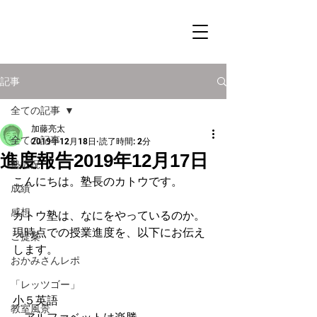
記事
全ての記事
加藤亮太
全ての記事
2019年12月18日
読了時間: 2分
進度報告2019年12月17日
塾近況
こんにちは。塾長のカトウです。
成績
感想
カトウ塾は、なにをやっているのか。
現時点での授業進度を、以下にお伝え
ご提案
します。
おかみさんレポ
「レッツゴー」
小５英語
教室風景