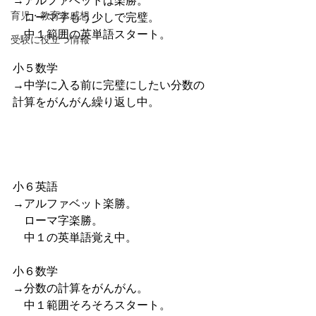
→アルファベットは楽勝。
育児・教育本感想
　ローマ字もう少しで完璧。
　中１範囲の英単語スタート。
受験に役立つ情報
小５数学
→中学に入る前に完璧にしたい分数の
計算をがんがん繰り返し中。
小６英語
→アルファベット楽勝。
　ローマ字楽勝。
　中１の英単語覚え中。
小６数学
→分数の計算をがんがん。
　中１範囲そろそろスタート。