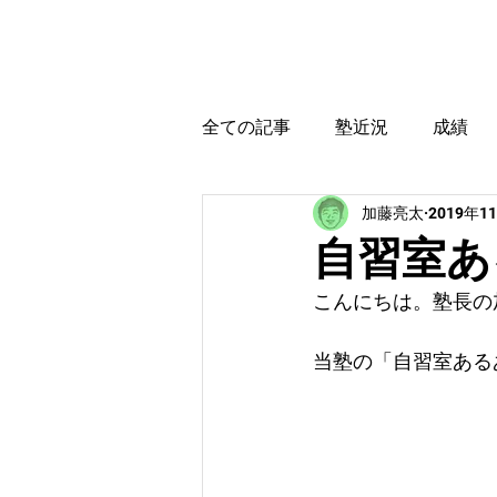
カトウ塾
ホーム
全ての記事
塾近況
成績
加藤亮太
2019年1
育児・教育本感想
受験に
自習室あ
こんにちは。塾長の
当塾の「自習室ある