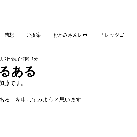
ブログ
時間割
料金
ご入塾方法
教室
感想
ご提案
おかみさんレポ
「レッツゴー」
1月2日
読了時間: 1分
役立つ情報
るある
加藤です。
ある」を申してみようと思います。