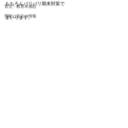
もちろんバリバリ期末対策で
育児・教育本感想
受験に役立つ情報
まいります。