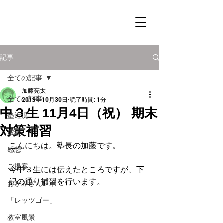
記事
全ての記事
加藤亮太
全ての記事
2019年10月30日
読了時間: 1分
中３生 11月4日（祝） 期末
塾近況
対策補習
成績
こんにちは。塾長の加藤です。
感想
ご提案
今中３生には伝えたところですが、下
記の通り補習を行います。
おかみさんレポ
「レッツゴー」
教室風景