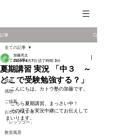
記事
全ての記事
加藤亮太
全ての記事
2019年8月7日
読了時間: 3分
夏期講習 実況 「中３ ～
塾近況
どこで受験勉強する？」
成績
　こんにちは。カトウ塾の加藤です。
感想
ご提案
　こちら夏期講習、まっさい中！
　その様子を実況中継にてお伝えして
おかみさんレポ
まいります。
「レッツゴー」
教室風景