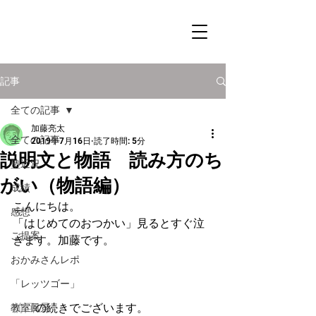
記事
全ての記事
加藤亮太
全ての記事
2019年7月16日
読了時間: 5分
説明文と物語 読み方のち
塾近況
がい（物語編）
成績
こんにちは。
感想
「はじめてのおつかい」見るとすぐ泣
ご提案
きます。加藤です。
おかみさんレポ
「レッツゴー」
前回
の続きでございます。
教室風景