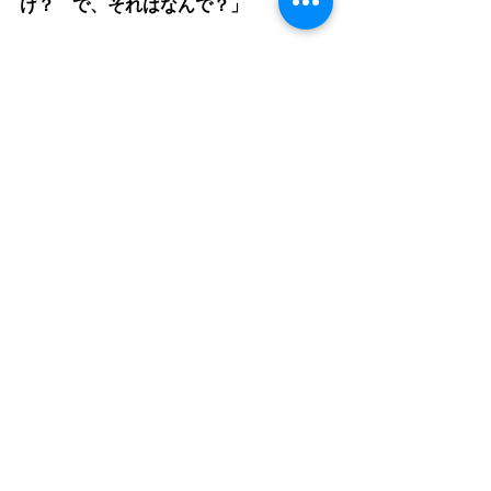
け？　で、それはなんで？」
この後半の点をふまえて、
自分側の事情はいっさい抜きにして、
冷たすぎるくらい冷静に、理屈っぽ
く、細やかに、読むことが求められ
る。
以上のように、
説明文こそ情熱的に、
物語こそ冷静に、
というのが、
それぞれの読み方のちがいでしょう。
両者はぜんぜん異なるわけです。