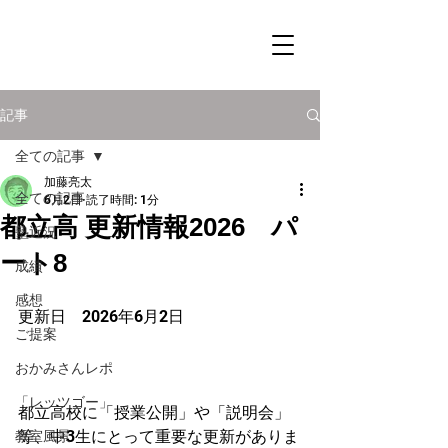
記事
全ての記事
加藤亮太
全ての記事
6月2日
読了時間: 1分
都立高 更新情報2026 パ
塾近況
ート8
成績
感想
更新日　2026年6
月2日
ご提案
おかみさんレポ
「レッツゴー」
都立高校に「授業公開」や「説明会」
等、中3生にとって重要な更新がありま
教室風景