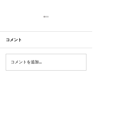
コメント
コメントを追加…
都立高 更新情報2026 パ
都立高 更新情報2
ート14
ート13