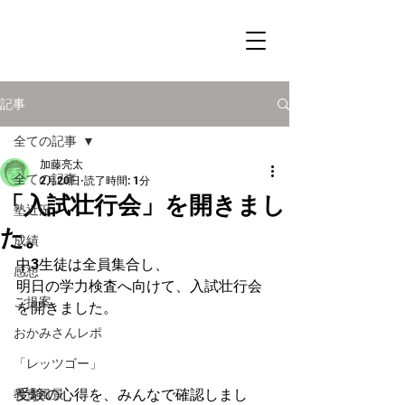
記事
全ての記事
加藤亮太
全ての記事
2月20日
読了時間: 1分
「入試壮行会」を開きまし
塾近況
た。
成績
中3生徒は全員集合し、
感想
明日の学力検査へ向けて、入試壮行会
ご提案
を開きました。
おかみさんレポ
「レッツゴー」
受験の心得を、みんなで確認しまし
教室風景