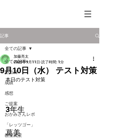
記事
全ての記事
加藤亮太
全ての記事
2025年9月11日
読了時間: 1分
9月10日（水） テスト対策
塾近況
本日のテスト対策
成績
感想
ご提案
3年生　
おかみさんレポ
「レッツゴー」
葛美
教室風景