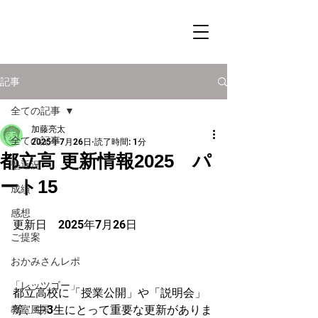
記事
全ての記事
加藤亮太
全ての記事
2025年7月26日
読了時間: 1分
都立高 更新情報2025 パ
塾近況
ート15
成績
感想
更新日　2025年7
月26日
ご提案
おかみさんレポ
「レッツゴー」
都立高校に「授業公開」や「説明会」
等、中3生にとって重要な更新がありま
教室風景