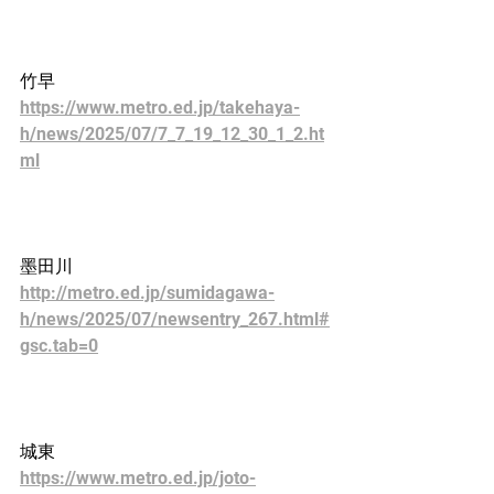
竹早
https://www.metro.ed.jp/takehaya-
h/news/2025/07/7_7_19_12_30_1_2.ht
ml
墨田川
http://metro.ed.jp/sumidagawa-
h/news/2025/07/newsentry_267.html#
gsc.tab=0
城東
https://www.metro.ed.jp/joto-