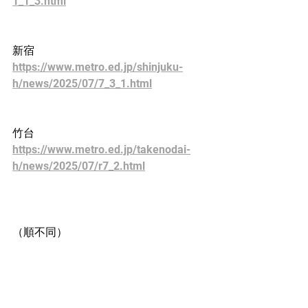
1_1_3.html
新宿
https://www.metro.ed.jp/shinjuku-
h/news/2025/07/7_3_1.html
竹台
https://www.metro.ed.jp/takenodai-
h/news/2025/07/r7_2.html
（順不同）