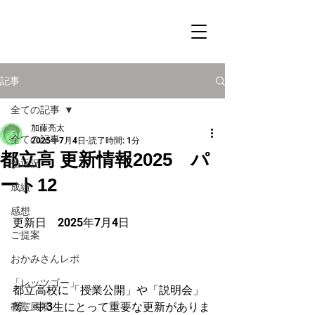
記事
全ての記事
加藤亮太
全ての記事
2025年7月4日
読了時間: 1分
都立高 更新情報2025 パ
塾近況
ート12
成績
感想
更新日　2025年7
月4日
ご提案
おかみさんレポ
「レッツゴー」
都立高校に「授業公開」や「説明会」
等、中3生にとって重要な更新がありま
教室風景