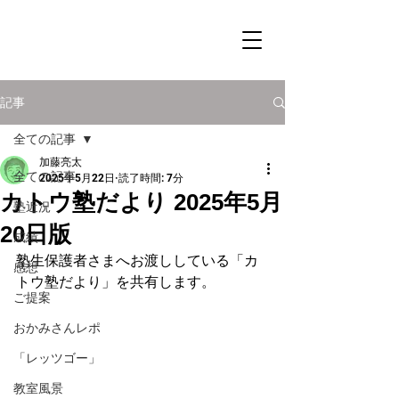
記事
全ての記事
加藤亮太
全ての記事
2025年5月22日
読了時間: 7分
カトウ塾だより 2025年5月
塾近況
20日版
成績
塾生保護者さまへお渡ししている「カ
感想
トウ塾だより」を共有します。
ご提案
おかみさんレポ
「レッツゴー」
教室風景