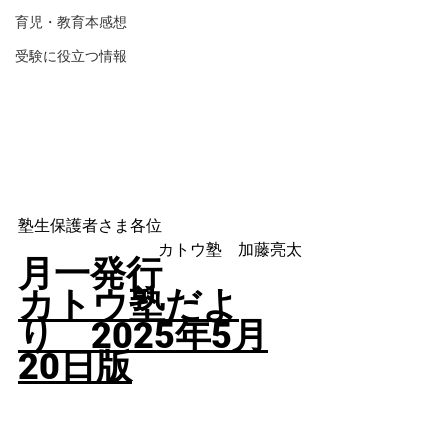
育児・教育本感想
受験に役立つ情報
塾生保護者さま各位
カトウ塾　加藤亮太
月一発行
カトウ塾だよ
り　2025年5
月
20日版