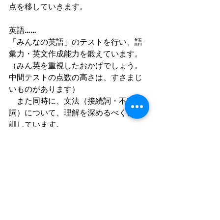
点を移していきます。
英語……
「みんなの英語」のテストを行い、語
彙力・英文作成能力を鍛えています。
（みん英を重視したおかげでしょう。
中間テストの点数の高さは、すさまじ
いものがあります）
　また同時に、文法（接続詞・不定
詞）について、理解を深めるべく、特
訓しています。
理科社会……
理科の生物範囲を先取りしています。
覚えることがたくさんありますが、だ
からこそ、早めに手を付けてしまい、
早めにひととおり覚えることが必要で
す。テスト対策時には、覚えられてい
るかどうか、その確認をする、という