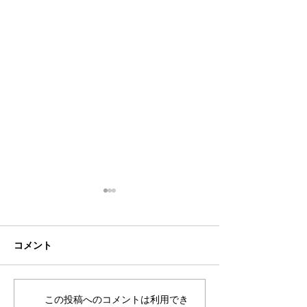
コメント
この投稿へのコメントは利用でき
2026年8月・9月スケジュ
都立高 更新情報2