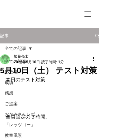
記事
全ての記事
加藤亮太
全ての記事
2025年5月10日
読了時間: 1分
5月10日（土） テスト対策
塾近況
本日のテスト対策
成績
感想
ご提案
おかみさんレポ
全員固定の３時間。
「レッツゴー」
教室風景